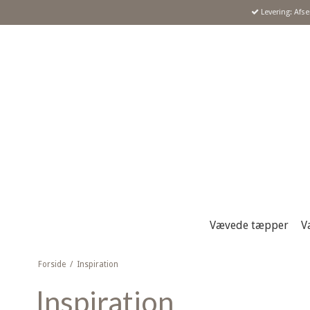
Levering: Afs
Vævede tæpper
V
Forside
/
Inspiration
Inspiration