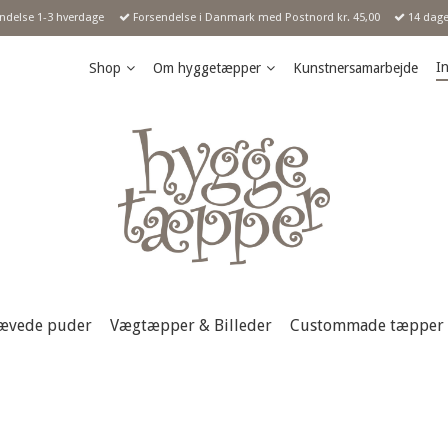
endelse 1-3 hverdage
Forsendelse i Danmark med Postnord kr. 45,00
14 dages
In
Shop
Om hyggetæpper
Kunstnersamarbejde
ævede puder
Vægtæpper & Billeder
Custommade tæpper