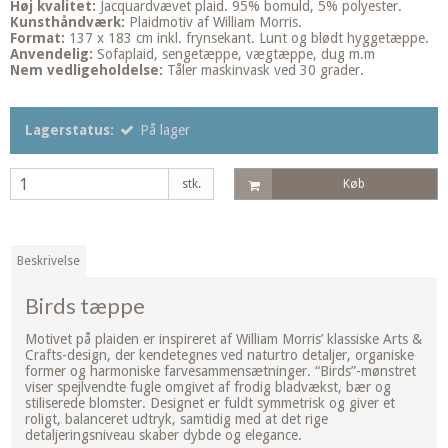
Høj kvalitet:
Jacquardvævet plaid. 95% bomuld, 5% polyester.
Kunsthåndværk:
Plaidmotiv af William Morris.
Format:
137 x 183 cm inkl. frynsekant. Lunt og blødt hyggetæppe.
Anvendelig:
Sofaplaid, sengetæppe, vægtæppe, dug m.m
Nem vedligeholdelse:
Tåler maskinvask ved 30 grader.
Lagerstatus:
På lager
stk.
Køb
Beskrivelse
Birds tæppe
Motivet på plaiden er inspireret af William Morris’ klassiske Arts &
Crafts-design, der kendetegnes ved naturtro detaljer, organiske
former og harmoniske farvesammensætninger. “Birds”-mønstret
viser spejlvendte fugle omgivet af frodig bladvækst, bær og
stiliserede blomster. Designet er fuldt symmetrisk og giver et
roligt, balanceret udtryk, samtidig med at det rige
detaljeringsniveau skaber dybde og elegance.