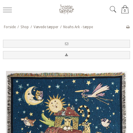
0
Forside
/
Shop
/
Vævede tæpper
/
Noahs Ark - tæppe