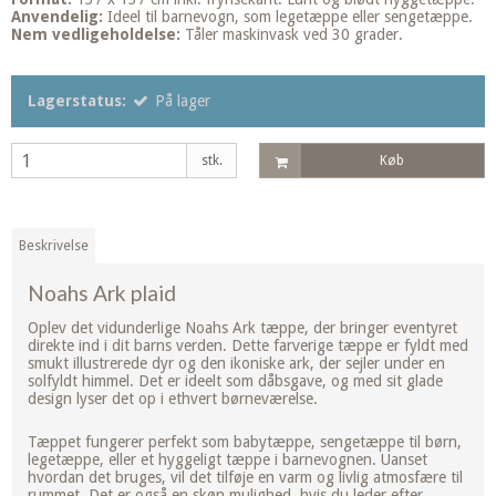
Anvendelig:
Ideel til barnevogn, som legetæppe eller sengetæppe.
Nem vedligeholdelse:
Tåler maskinvask ved 30 grader.
Lagerstatus:
På lager
stk.
Køb
Beskrivelse
Noahs Ark plaid
Oplev det vidunderlige Noahs Ark tæppe, der bringer eventyret
direkte ind i dit barns verden. Dette farverige tæppe er fyldt med
smukt illustrerede dyr og den ikoniske ark, der sejler under en
solfyldt himmel. Det er ideelt som dåbsgave, og med sit glade
design lyser det op i ethvert børneværelse.
Tæppet fungerer perfekt som babytæppe, sengetæppe til børn,
legetæppe, eller et hyggeligt tæppe i barnevognen. Uanset
hvordan det bruges, vil det tilføje en varm og livlig atmosfære til
rummet. Det er også en skøn mulighed, hvis du leder efter