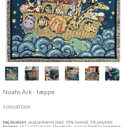
Noahs Ark - tæppe
1.050,00 DKK
Høj kvalitet:
Jacquardvævet plaid. 95% bomuld, 5% polyester.
Format:
137 x 137 cm inkl. frynsekant. Lunt og blødt hyggetæppe.