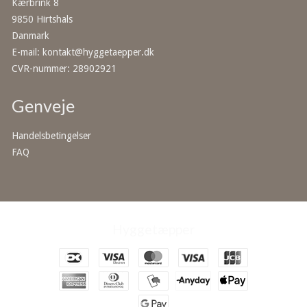
Kærbrink 8
9850 Hirtshals
Danmark
E-mail
:
kontakt@hyggetaepper.dk
CVR-nummer
:
28902921
Genveje
Handelsbetingelser
FAQ
Hyggetæpper