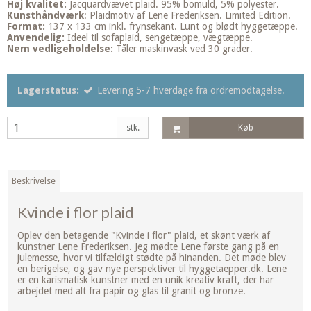
Høj kvalitet:
Jacquardvævet plaid. 95% bomuld, 5% polyester.
Kunsthåndværk
: Plaidmotiv af Lene Frederiksen. Limited Edition.
Format:
137 x 133 cm inkl. frynsekant. Lunt og blødt hyggetæppe.
Anvendelig:
Ideel til sofaplaid, sengetæppe, vægtæppe.
Nem vedligeholdelse:
Tåler maskinvask ved 30 grader.
Lagerstatus:
Levering 5-7 hverdage fra ordremodtagelse.
stk.
Køb
Beskrivelse
Kvinde i flor plaid
Oplev den betagende "Kvinde i flor" plaid, et skønt værk af
kunstner Lene Frederiksen. Jeg mødte Lene første gang på en
julemesse, hvor vi tilfældigt stødte på hinanden. Det møde blev
en berigelse, og gav nye perspektiver til hyggetaepper.dk. Lene
er en karismatisk kunstner med en unik kreativ kraft, der har
arbejdet med alt fra papir og glas til granit og bronze.