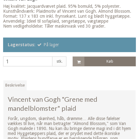
Høj kvalitet: Jacquardvævet plaid. 95% bomuld, 5% polyester.
Kunsthåndværk: Plaidmotiv af Vincent van Gogh. Almond Blossom.
Format: 137 x 183 cm inkl. frynsekant. Lunt og blødt hyggetæppe.
Anvendelig: Ideel til sofaplaid, sengetæppe, vægtæppe
Nem vedligeholdelse: Tåler maskinvask ved 30 grader.
Lagerstatus:
På lager
stk.
Køb
Beskrivelse
Vincent van Gogh "Grene med
mandelblomster" plaid
Forår, ungdom, skønhed, håb, drømme… Alle disse følelser
vækkes til live, når man betragter "Almond Blossom," som Van
Gogh malede i 1890. Nu kan du bringe denne magi ind i dit hjem
med Hyggetæppers plaid, der er prydet med dette ikoniske
motiv. Plaidens bundfarve er en beroligende blågrøn, som