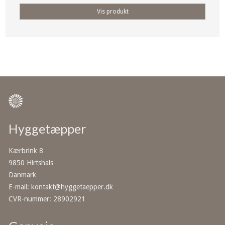
Vis produkt
Hyggetæpper
Kærbrink 8
9850 Hirtshals
Danmark
E-mail
:
kontakt@hyggetaepper.dk
CVR-nummer
:
28902921