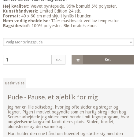
Høj kvalitet:
Vævet pyntepude. 95% bomuld 5% polyester.
Kunsthåndværk:
Limited Edition 24 stk.
Format:
40 x 60 cm med skjult lynlås i bunden.
Nem vedligeholdelse:
Tåler maskinvask ved lav temperatur.
Bagsidestof:
100% polyester. Blød møbelvelour.
Vælg Monteringspude
stk.
Køb
Beskrivelse
Pude - Pause, et øjeblik for mig
Jeg har en lille skitsebog, hvor jeg ofte sidder og streger og
tegner. Pigen i motivet begyndte som en hurtig streg i den bog.
Senere arbejdede jeg videre med hende i mit tegneprogram, hvor
omgivelserne langsomt fandt deres plads. Stolen, bordet,
blomsterne og den varme kop.
Hun holder den ene hånd om hovedet og støtter sig med den