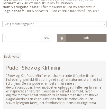
Format:
40 x 40 cm med skjult lynlås i bunden.
Nem vedligeholdelse:
Tåler maskinvask ved lav temperatur.
Bagsidestof:
100% polyester. Blød chenille møbelstof i lys grøn.
Vælg Monteringspude
stk.
Køb
Beskrivelse
Pude - Skov og Klit mini
"Skov og Klit Pude Mini" er en charmerende tilføjelse til din
indretning, perfekt til at bringe et strejf af naturens skønhed ind
i dit hjem. Denne pude er en del af min serie af
dekorationspuder, hvor motivet er opbygget i felter og farverne
er inspireret af naturen. Forsiden er vævet i bomuld, hvor
digitale motiver er sat sammen til et smukt mønster i et stykke.
Bagbeklædningen er en luksuriøs chenille møbelvelour i en
støvet lysegrøn farve, der fremhæver pudens naturlige tema.