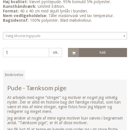
Høj kvalitet:
Vævet pyntepude. 95% bomuld 5% polyester.
Kunsthåndværk:
Limited Edition.
Format:
40 x 40 cm med skjult lynlås i bunden.
Nem vedligeholdelse:
Tåler maskinvask ved lav temperatur.
Bagsidestof:
100% polyester. Blød møbelvelour.
Vælg Monteringspude
stk.
Køb
Beskrivelse
Pude - Tænksom pige
At arbejde med egne ”streger” og motiver er noget jeg virkelig
nyder. Der er altid en historie bag det færdige resultat, som kan
være et mix af mine streger, egne fotos hvor jeg klipper og
redigerer og meget mere.
Jeg ønsker at nogle af mine egne motiver kun væves i begrænset
antal. ”Tænksom pige”, er ét af disse motiver.
Jeg fik lyst til at tegne en kvinde som roder sig i sit store flotte