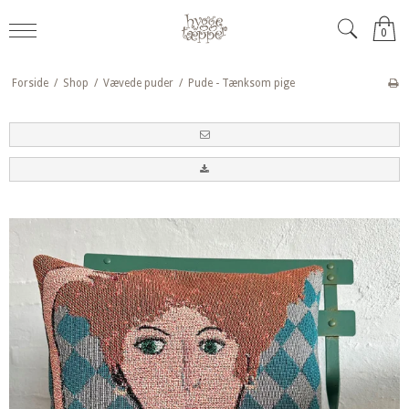
0
Forside
/
Shop
/
Vævede puder
/
Pude - Tænksom pige