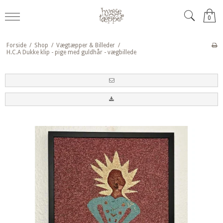
0
Forside
/
Shop
/
Vægtæpper & Billeder
/
H.C.A Dukke klip - pige med guldhår - vægbillede