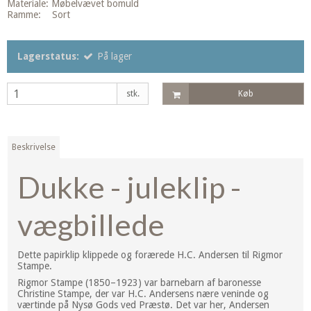
Materiale: Møbelvævet bomuld
Ramme: Sort
Lagerstatus:
På lager
stk.
Køb
Beskrivelse
Dukke - juleklip -
vægbillede
Dette papirklip klippede og forærede H.C. Andersen til Rigmor
Stampe.
Rigmor Stampe (1850–1923) var barnebarn af baronesse
Christine Stampe, der var H.C. Andersens nære veninde og
værtinde på Nysø Gods ved Præstø. Det var her, Andersen