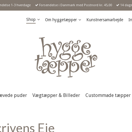
endelse 1-3 hverdage
Forsendelse i Danmark med Postnord kr. 45,00
14 dages
Shop
Om hyggetæpper
Kunstnersamarbejde
In
ævede puder
Vægtæpper & Billeder
Custommade tæpper
rivens Eje