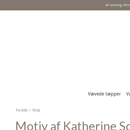
Levering: Afs
Vævede tæpper
V
Forside
/
Shop
Motiv af Katherine Sc